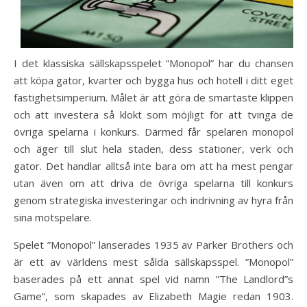
I det klassiska sällskapsspelet ”Monopol” har du chansen
att köpa gator, kvarter och bygga hus och hotell i ditt eget
fastighetsimperium. Målet är att göra de smartaste klippen
och att investera så klokt som möjligt för att tvinga de
övriga spelarna i konkurs. Därmed får spelaren monopol
och äger till slut hela staden, dess stationer, verk och
gator. Det handlar alltså inte bara om att ha mest pengar
utan även om att driva de övriga spelarna till konkurs
genom strategiska investeringar och indrivning av hyra från
sina motspelare.
Spelet ”Monopol” lanserades 1935 av Parker Brothers och
är ett av världens mest sålda sällskapsspel. ”Monopol”
baserades på ett annat spel vid namn ”The Landlord”s
Game”, som skapades av Elizabeth Magie redan 1903.