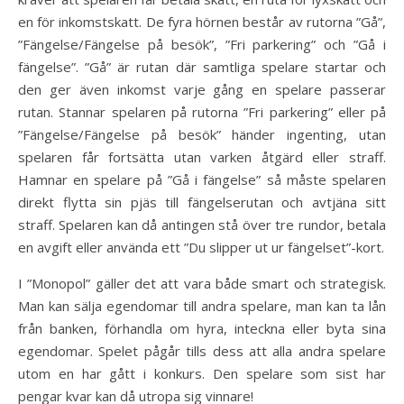
en för inkomstskatt. De fyra hörnen består av rutorna ”Gå”,
”Fängelse/Fängelse på besök”, ”Fri parkering” och ”Gå i
fängelse”. ”Gå” är rutan där samtliga spelare startar och
den ger även inkomst varje gång en spelare passerar
rutan. Stannar spelaren på rutorna ”Fri parkering” eller på
”Fängelse/Fängelse på besök” händer ingenting, utan
spelaren får fortsätta utan varken åtgärd eller straff.
Hamnar en spelare på ”Gå i fängelse” så måste spelaren
direkt flytta sin pjäs till fängelserutan och avtjäna sitt
straff. Spelaren kan då antingen stå över tre rundor, betala
en avgift eller använda ett ”Du slipper ut ur fängelset”-kort.
I ”Monopol” gäller det att vara både smart och strategisk.
Man kan sälja egendomar till andra spelare, man kan ta lån
från banken, förhandla om hyra, inteckna eller byta sina
egendomar. Spelet pågår tills dess att alla andra spelare
utom en har gått i konkurs. Den spelare som sist har
pengar kvar kan då utropa sig vinnare!