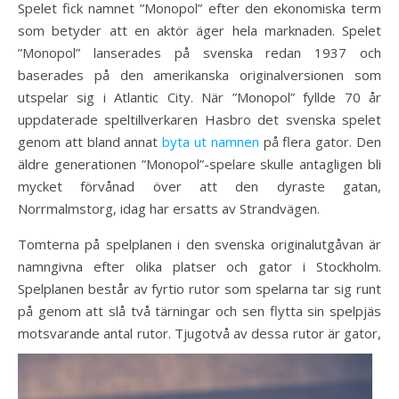
Spelet fick namnet ”Monopol” efter den ekonomiska term
som betyder att en aktör äger hela marknaden. Spelet
”Monopol” lanserades på svenska redan 1937 och
baserades på den amerikanska originalversionen som
utspelar sig i Atlantic City. När ”Monopol” fyllde 70 år
uppdaterade speltillverkaren Hasbro det svenska spelet
genom att bland annat
byta ut namnen
på flera gator. Den
äldre generationen ”Monopol”-spelare skulle antagligen bli
mycket förvånad över att den dyraste gatan,
Norrmalmstorg, idag har ersatts av Strandvägen.
Tomterna på spelplanen i den svenska originalutgåvan är
namngivna efter olika platser och gator i Stockholm.
Spelplanen består av fyrtio rutor som spelarna tar sig runt
på genom att slå två tärningar och sen flytta sin spelpjäs
motsvarande antal rutor. Tjugotvå av dessa
rutor är gator,