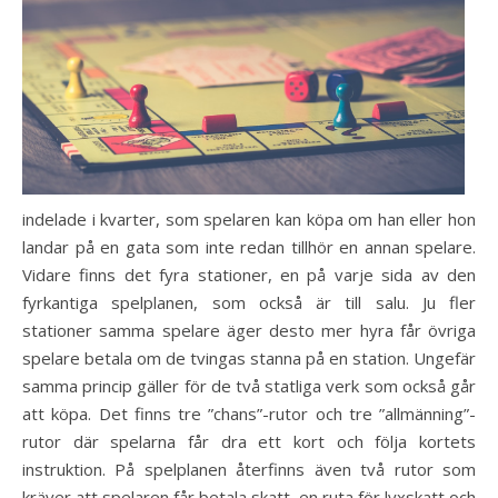
indelade i kvarter, som spelaren kan köpa om han eller hon
landar på en gata som inte redan tillhör en annan spelare.
Vidare finns det fyra stationer, en på varje sida av den
fyrkantiga spelplanen, som också är till salu. Ju fler
stationer samma spelare äger desto mer hyra får övriga
spelare betala om de tvingas stanna på en station. Ungefär
samma princip gäller för de två statliga verk som också går
att köpa. Det finns tre ”chans”-rutor och tre ”allmänning”-
rutor där spelarna får dra ett kort och följa kortets
instruktion. På spelplanen återfinns även två rutor som
kräver att spelaren får betala skatt, en ruta för lyxskatt och