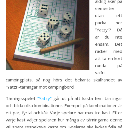
aldrig åker på
semester
utan ett
packa ner
”Yatzy”? Då
är du inte
ensam. Det
räcker med
att ta en kort
runda på
valfri
campingplats, så nog hörs det bekanta skallrandet av
”Yatzi”-tärningar mot campingbord.
Tärningsspelet
”Yatzy”
går ut på att kasta fem tärningar
och bilda olika kombinationer. Exempel på kombinationer är
ett par, fyrtal och kåk. Varje spelare har max tre kast. Efter
varje kast väljer spelaren hur många av tärningarna denne
vill spara respektive kasta om. Spelarna ska lyckas fylla så