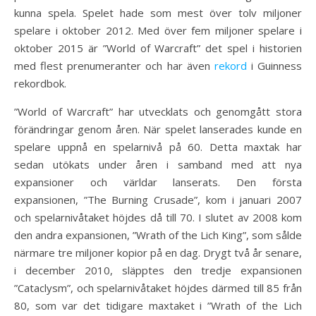
kunna spela. Spelet hade som mest över tolv miljoner
spelare i oktober 2012. Med över fem miljoner spelare i
oktober 2015 är ”World of Warcraft” det spel i historien
med flest prenumeranter och har även
rekord
i Guinness
rekordbok.
”World of Warcraft” har utvecklats och genomgått stora
förändringar genom åren. När spelet lanserades kunde en
spelare uppnå en spelarnivå på 60. Detta maxtak har
sedan utökats under åren i samband med att nya
expansioner och världar lanserats. Den första
expansionen, ”The Burning Crusade”, kom i januari 2007
och spelarnivåtaket höjdes då till 70. I slutet av 2008 kom
den andra expansionen, ”Wrath of the Lich King”, som sålde
närmare tre miljoner kopior på en dag. Drygt två år senare,
i december 2010, släpptes den tredje expansionen
”Cataclysm”, och spelarnivåtaket höjdes därmed till 85 från
80, som var det tidigare maxtaket i ”Wrath of the Lich