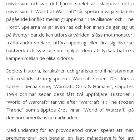
universum och var det fjärde spelet att släppas i detta
universum. I ”World of Warcraft” får spelarna välja sida i en
pågående konflikt mellan grupperna ”The Alliance” och ”The
Hord”. Spelarna väljer även ras och kön innan de ger sig ut
på äventyr där de kan utforska världen, slåss mot monster,
träffa andra spelare, utföra uppdrag eller lära sig diverse
hantverk och sysslor som hjälper dem att lyckas bättre i
kampen mellan de olika sidorna.
Spelets historia, karaktärer och grafiska profil härstammar
från realtids-strategispelen i Warcraft-serien. Det första
spelet i denna serie, ”Warcraft: Orcs & Humans”, släpptes
1994 och har sedan dess fått två uppföljare. Historien i
”World of Warcraft” tar vid efter ”Warcraft III: The Frozen
Throne” som släpptes året innan ”World of Warcraft” på
den nordamerikanska marknaden.
Med undantag för en prövoperiod kräver spelet att man
prenumererar och betalar en fast månadsavgift för att